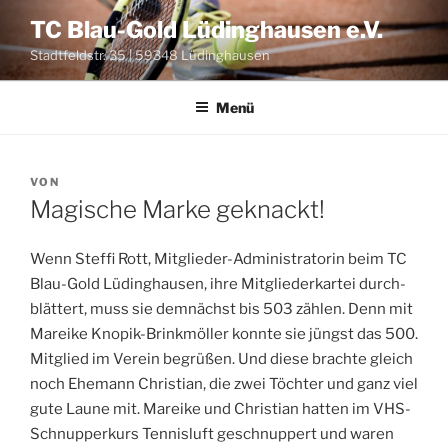
Zum
TC Blau-Gold Lüdinghausen e.V.
Inhalt
Stadtfeldstr. 35 | 59348 Lüdinghausen
springen
Menü
VERÖFFENTLICHT
VON
AM
Magische Marke geknackt!
Wenn Stef­fi Rott, Mit­glie­der-Admi­nis­tra­to­rin beim TC
Blau-Gold Lüding­hau­sen, ihre Mit­glie­der­kar­tei durch­
blät­tert, muss sie dem­nächst bis 503 zäh­len. Denn mit
Marei­ke Kno­p­ik-Brinkm­öl­ler konn­te sie jüngst das 500.
Mit­glied im Ver­ein begrü­ßen. Und die­se brach­te gleich
noch Ehe­mann Chris­ti­an, die zwei Töch­ter und ganz viel
gute Lau­ne mit. Marei­ke und Chris­ti­an hat­ten im VHS-
Schnup­per­kurs Ten­nis­luft geschnup­pert und waren