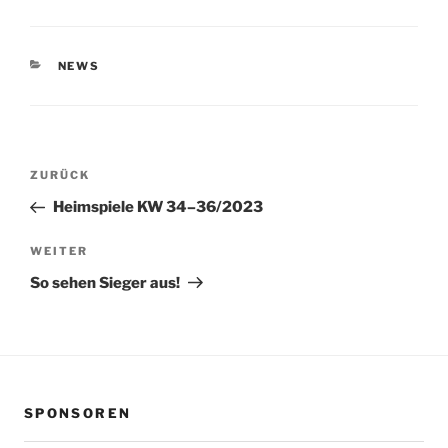
KATEGORIEN
NEWS
Beitragsnavigation
Vorheriger
ZURÜCK
Beitrag
Heimspiele KW 34–36/2023
Nächster
WEITER
Beitrag
So sehen Sieger aus!
SPONSOREN