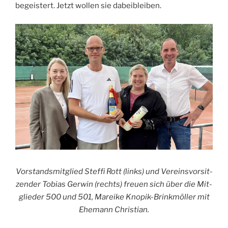
begeis­tert. Jetzt wol­len sie dabeibleiben.
Vor­stands­mit­glied Stef­fi Rott (links) und Ver­eins­vor­sit­
zen­der Tobi­as Ger­win (rechts) freu­en sich über die Mit­
glie­der 500 und 501, Marei­ke Kno­p­ik-Brinkm­öl­ler mit
Ehe­mann Christian.