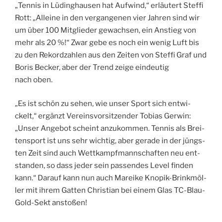
„Ten­nis in Lüding­hau­sen hat Auf­wind,“ erläu­tert Stef­fi
Rott: „Allei­ne in den ver­gan­ge­nen vier Jah­ren sind wir
um über 100 Mit­glie­der gewach­sen, ein Anstieg von
mehr als 20 %!“ Zwar gebe es noch ein wenig Luft bis
zu den Rekord­zah­len aus den Zei­ten von Stef­fi Graf und
Boris Becker, aber der Trend zei­ge ein­deu­tig
nach oben.
„Es ist schön zu sehen, wie unser Sport sich ent­wi­
ckelt,“ ergänzt Ver­eins­vor­sit­zen­der Tobi­as Ger­win:
„Unser Ange­bot scheint anzu­kom­men. Ten­nis als Brei­
ten­sport ist uns sehr wich­tig, aber gera­de in der jüngs­
ten Zeit sind auch Wett­kampf­mann­schaf­ten neu ent­
stan­den, so dass jeder sein pas­sen­des Level fin­den
kann.“ Dar­auf kann nun auch Marei­ke Kno­p­ik-Brinkm­öl­
ler mit ihrem Gat­ten Chris­ti­an bei einem Glas TC-Blau-
Gold-Sekt anstoßen!