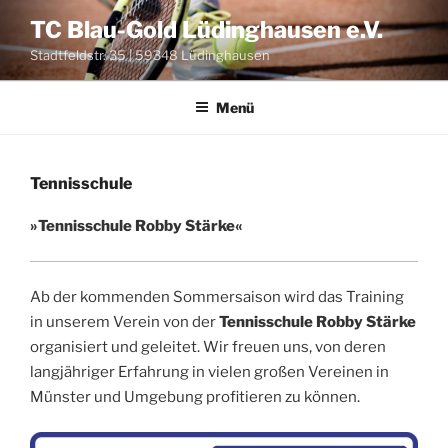
Zum
TC Blau-Gold Lüdinghausen e.V.
Inhalt
Stadtfeldstr. 35 | 59348 Lüdinghausen
springen
Menü
Tennisschule
»Ten­nis­schu­le Rob­by Stärke«
Ab der kom­men­den Som­mer­sai­son wird das Trai­ning
in unse­rem Ver­ein von der
Ten­nis­schu­le Rob­by Stärke
orga­ni­siert und gelei­tet. Wir freu­en uns, von deren
langjähriger Erfah­rung in vie­len gro­ßen Ver­ei­nen in
Münster und Umge­bung pro­fi­tie­ren zu können.