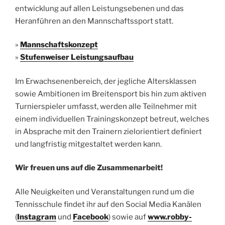
ent­wick­lung auf allen Leis­tungs­ebe­nen und das
Heranführen an den Mann­schafts­sport statt.
»
Mann­schafts­kon­zept
»
Stu­fen­wei­ser Leistungsaufbau
Im Erwach­se­nen­be­reich, der jeg­li­che Alters­klas­sen
sowie Ambi­tio­nen im Brei­ten­sport bis hin zum akti­ven
Tur­nier­spie­ler umfasst, wer­den alle Teil­neh­mer mit
einem indi­vi­du­el­len Trai­nings­kon­zept betreut, wel­ches
in Abspra­che mit den Trai­nern ziel­ori­en­tiert defi­niert
und lang­fris­tig mit­ge­stal­tet wer­den kann.
Wir freu­en uns auf die Zusammenarbeit!
Alle Neu­ig­kei­ten und Ver­an­stal­tun­gen rund um die
Ten­nis­schu­le fin­det ihr auf den Social Media Kanälen
(
Insta­gram
und
Face­book
) sowie auf
www.robby-