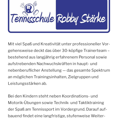
Mit viel Spaß und Kreativität unter pro­fes­sio­nel­ler Vor­
ge­hens­wei­se deckt das über 30-köpfige Trai­ner­team –
bestehend aus langjährig erfah­re­nem Per­so­nal sowie
auf­stre­ben­den Nachwuchskräften in haupt- und
neben­be­ruf­li­cher Anstel­lung — das gesam­te Spek­trum
an möglichen Trai­nings­in­hal­ten, Ziel­grup­pen und
Leistungsstärken ab.
Bei den Kin­dern steht neben Koor­di­na­ti­ons- und
Motorik‑Übungen sowie Tech­nik- und Tak­tik­trai­ning
der Spaß am Ten­nis­sport im Vor­der­grund. Dar­auf auf­
bau­end fin­det eine lang­fris­ti­ge, stu­fen­wei­se Wei­ter­