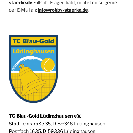
staerke.de
Falls ihr Fra­gen habt, rich­tet die­se ger­ne
per E‑Mail an:
info@robby-staerke.de
.
TC Blau-Gold Lüding­hau­sen e.V.
Stadt­feld­stra­ße 35, D‑59348 Lüdinghausen
Post­fach 1635, D‑59336 Lüdinghausen