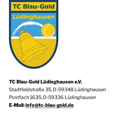
TC Blau-Gold Lüding­hau­sen e.V.
Stadt­feld­stra­ße 35, D‑59348 Lüdinghausen
Post­fach 1635, D‑59336 Lüdinghausen
E‑Mail:
info@tc-blau-gold.de