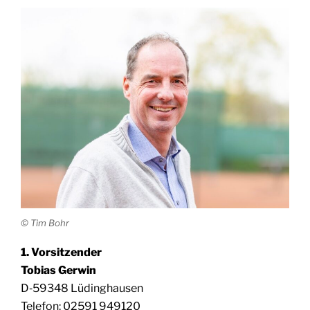
© Tim Bohr
1. Vor­sit­zen­der
Tobi­as Gerwin
D‑59348 Lüding­hau­sen
Tele­fon: 02591 949120