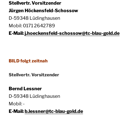
Stell­vertr. Vorsitzender
Jür­gen Höckensfeld-Schossow
D‑59348 Lüding­hau­sen
Mobil: 0171 2642789
E‑Mail:
j.hoeckensfeld-schossow@tc-blau-gold.de
BILD folgt zeitnah
Stell­vertr. Vorsitzender
Bernd Less­ner
D‑59348 Lüding­hau­sen
Mobil: -
E‑Mail:
b.lessner@tc-blau-gold.de