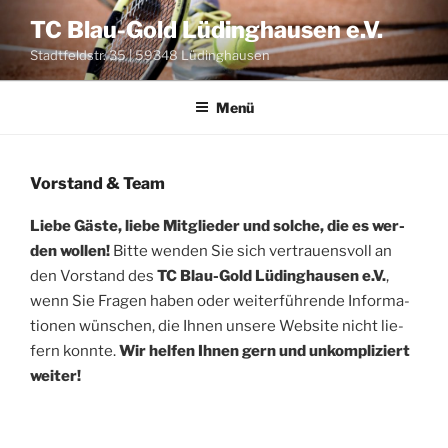
Zum
TC Blau-Gold Lüdinghausen e.V.
Inhalt
Stadtfeldstr. 35 | 59348 Lüdinghausen
springen
Menü
Vorstand & Team
Lie­be Gäs­te, lie­be Mit­glie­der und sol­che, die es wer­
den wol­len!
Bit­te wen­den Sie sich ver­trau­ens­voll an
den Vor­stand des
TC Blau-Gold Lüding­hau­sen e.V.
,
wenn Sie Fra­gen haben oder wei­ter­füh­ren­de Infor­ma­
tio­nen wün­schen, die Ihnen unse­re Web­site nicht lie­
fern konn­te.
Wir hel­fen Ihnen gern und unkom­pli­ziert
weiter!