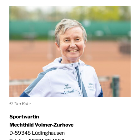
© Tim Bohr
Sport­war­tin
Mecht­hild Volmer-Zurhove
D‑59348 Lüding­hau­sen