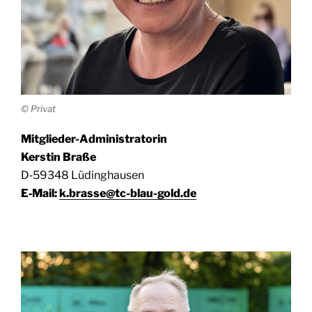
© Pri­vat
Mit­glie­der-Admi­nis­tra­to­rin
Kers­tin Braße
D‑59348 Lüding­hau­sen
E‑Mail:
k.brasse@tc-blau-gold.de