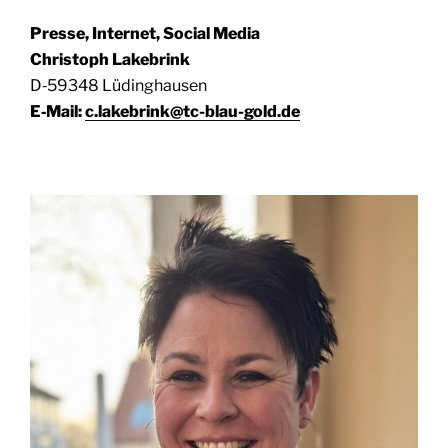
Pres­se, Inter­net, Social Media
Chris­toph Lakebrink
D‑59348 Lüding­hau­sen
E‑Mail:
c.lakebrink@tc-blau-gold.de