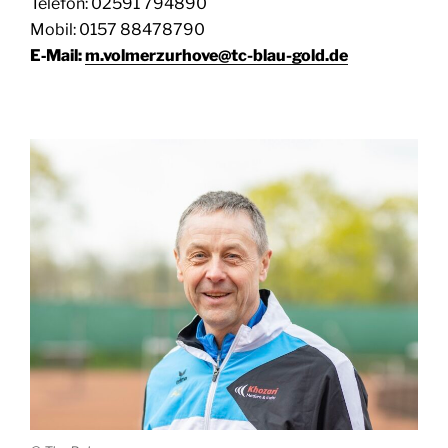
Tele­fon: 02591 794890
Mobil: 0157 88478790
E‑Mail:
m.volmerzurhove@tc-blau-gold.de