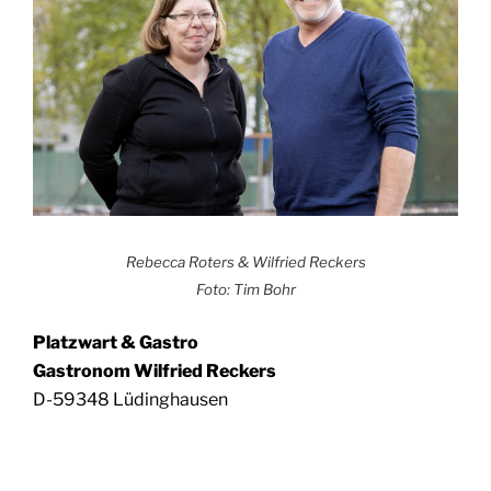
Rebec­ca Rot­ers & Wil­fried Reckers
Foto: Tim Bohr
Platz­wart & Gastro
Gas­tro­nom Wil­fried Reckers
D-
59348 Lüding­hau­sen