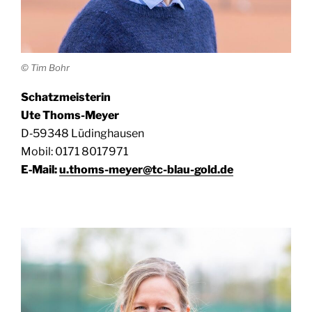
© Tim Bohr
Schatz­meis­te­rin
Ute Thoms-Meyer
D‑59348 Lüding­hau­sen
Mobil: 0171 8017971
E‑Mail:
u.thoms-meyer@tc-blau-gold.de