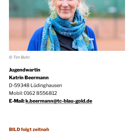
© Tim Bohr
Jugend­war­tin
Kat­rin Beermann
D‑59348 Lüding­hau­sen
Mobil: 0162 8556812
E‑Mail:
k.beermann@tc-blau-gold.de
BILD folgt zeitnah