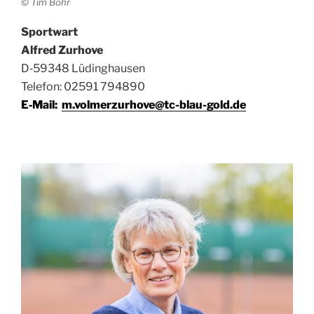
© Tim Bohr
Sport­wart
Alfred Zurhove
D‑59348 Lüding­hau­sen
Tele­fon: 02591 794890
E‑Mail:
m.volmerzurhove@tc-blau-gold.de