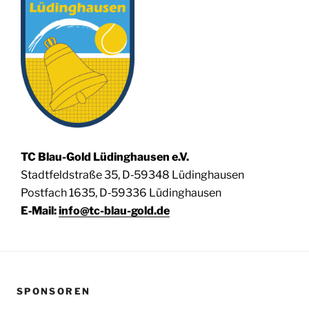
TC Blau-Gold Lüding­hau­sen e.V.
Stadt­feld­stra­ße 35, D‑59348 Lüdinghausen
Post­fach 1635, D‑59336 Lüdinghausen
E‑Mail:
info@tc-blau-gold.de
SPONSOREN