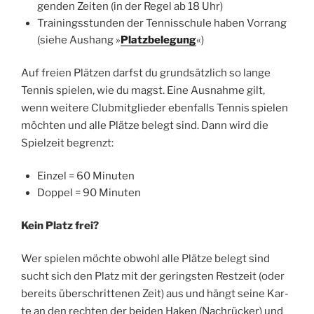
gen­den Zei­ten (in der Regel ab 18 Uhr)
Trai­nings­stun­den der Ten­nis­schu­le haben Vor­rang
(sie­he Aus­hang »
Platz­be­le­gung
«)
Auf frei­en Plät­zen darfst du grund­sätz­lich so lan­ge
Ten­nis spie­len, wie du magst. Eine Aus­nah­me gilt,
wenn wei­te­re Club­mit­glie­der eben­falls Ten­nis spie­len
möch­ten und alle Plät­ze belegt sind. Dann wird die
Spiel­zeit begrenzt:
Ein­zel = 60 Minuten
Dop­pel = 90 Minuten
Kein Platz frei?
Wer spie­len möch­te obwohl alle Plät­ze belegt sind
sucht sich den Platz mit der gerings­ten Rest­zeit (oder
bereits über­schrit­te­nen Zeit) aus und hängt sei­ne Kar­
te an den rech­ten der bei­den Haken (Nach­rü­cker) und