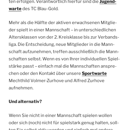
ten erfol­gen. Ver­ant­wort­lich hierfür sind die
Jugend­
war­te
des TC Blau-Gold
.
Mehr als die Hälfte der akti­ven erwach­se­nen Mit­glie­
der spielt in einer Mann­schaft – in unter­schied­li­chen
Alters­klas­sen von der 2. Kreis­klas­se bis zur Ver­bands­
li­ga. Die Ent­schei­dung, neue Mit­glie­der in die Mann­
schaft auf­zu­neh­men, tref­fen aus­schließ­lich die Mann­
schaf­ten selbst. Wenn es von Ihrer indi­vi­du­el­len Spiel­
stär­ke passt – ein­fach mal die Mann­schaf­ten anspre­
chen oder den Kon­takt über unse­re
Sport­war­te
Mecht­hild Vol­mer-Zur­ho­ve und Alfred Zur­ho­ve
aufnehmen.
Und alter­na­tiv?
Wenn Sie nicht in einer Mann­schaft spie­len wol­len
oder sich (noch) nicht für spiel­stark genug hal­ten, soll­
ten Sie selbst aktiv wer­den und ein­fach mal ande­re