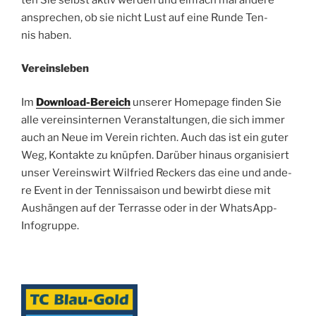
anspre­chen, ob sie nicht Lust auf eine Run­de Ten­
nis haben.
Ver­eins­le­ben
Im
Down­load-Bereich
unse­rer Home­page fin­den Sie
alle ver­eins­in­ter­nen Ver­an­stal­tun­gen, die sich immer
auch an Neue im Ver­ein rich­ten. Auch das ist ein guter
Weg, Kon­tak­te zu knüpfen. Darüber hin­aus orga­ni­siert
unser Ver­eins­wirt Wil­fried Reckers das eine und ande­
re Event in der Ten­nis­sai­son und bewirbt die­se mit
Aushängen auf der Ter­ras­se oder in der WhatsApp-
Infogruppe.