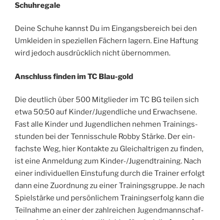
Schuh­re­ga­le
Dei­ne Schu­he kannst Du im Ein­gangs­be­reich bei den
Umklei­den in spe­zi­el­len Fächern lagern. Eine Haf­tung
wird jedoch aus­drück­lich nicht übernommen.
Anschluss fin­den im TC Blau-gold
Die deut­lich über 500 Mit­glie­der im TC BG tei­len sich
etwa 50:50 auf Kinder/Jugendliche und Erwach­se­ne.
Fast alle Kin­der und Jugend­li­chen neh­men Trai­nings­
stun­den bei der Ten­nis­schu­le Rob­by Stär­ke. Der ein­
fachs­te Weg, hier Kon­tak­te zu Gleich­alt­ri­gen zu fin­den,
ist eine Anmel­dung zum Kin­der-/Ju­gend­trai­ning. Nach
einer indi­vi­du­el­len Ein­stu­fung durch die Trai­ner erfolgt
dann eine Zuord­nung zu einer Trai­nings­grup­pe. Je nach
Spielstärke und persönlichem Trai­nings­er­folg kann die
Teil­nah­me an einer der zahl­rei­chen Jugend­mann­schaf­