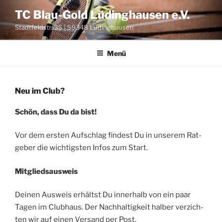
Zum
TC Blau-Gold Lüdinghausen e.V.
Inhalt
Stadtfeldstr. 35 | 59348 Lüdinghausen
springen
Menü
Neu im Club?
Schön, dass Du da bist!
Vor dem ers­ten Auf­schlag fin­dest Du in unse­rem Rat­
ge­ber die wich­tigs­ten Infos zum Start.
Mit­glieds­aus­weis
Dei­nen Aus­weis erhältst Du inner­halb von ein paar
Tagen im Club­haus. Der Nach­hal­tig­keit hal­ber ver­zich­
ten wir auf einen Ver­sand per Post.