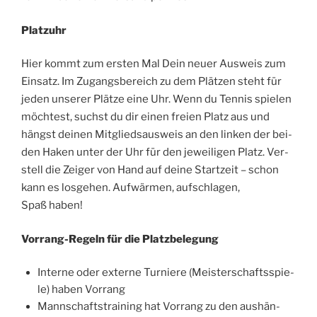
Platz­uhr
Hier kommt zum ers­ten Mal Dein neu­er Aus­weis zum
Ein­satz. Im Zugangs­be­reich zu dem Plät­zen steht für
jeden unse­rer Plät­ze eine Uhr. Wenn du Ten­nis spie­len
möch­test, suchst du dir einen frei­en Platz aus und
hängst dei­nen Mit­glieds­aus­weis an den lin­ken der bei­
den Haken unter der Uhr für den jewei­li­gen Platz. Ver­
stell die Zei­ger von Hand auf dei­ne Start­zeit – schon
kann es los­ge­hen. Auf­wär­men, auf­schla­gen,
Spaß haben!
Vor­rang-Regeln für die Platzbelegung
Inter­ne oder exter­ne Tur­nie­re (Meis­ter­schafts­spie­
le) haben Vorrang
Mann­schafts­trai­ning hat Vor­rang zu den aus­hän­