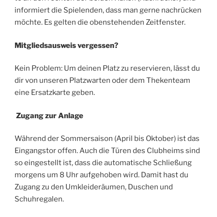
infor­miert die Spie­len­den, dass man ger­ne nach­rü­cken
möch­te. Es gel­ten die oben­ste­hen­den Zeitfenster.
Mit­glieds­aus­weis vergessen?
Kein Pro­blem: Um dei­nen Platz zu reser­vie­ren, lässt du
dir von unse­ren Platz­war­ten oder dem The­ken­team
eine Ersatz­kar­te geben.
Zugang zur Anlage
Wäh­rend der Som­mer­sai­son (April bis Okto­ber) ist das
Ein­gangs­tor offen. Auch die Türen des Club­heims sind
so ein­ge­stellt ist, dass die auto­ma­ti­sche Schlie­ßung
mor­gens um 8 Uhr auf­ge­ho­ben wird. Damit hast du
Zugang zu den Umklei­de­räu­men, Duschen und
Schuhregalen.