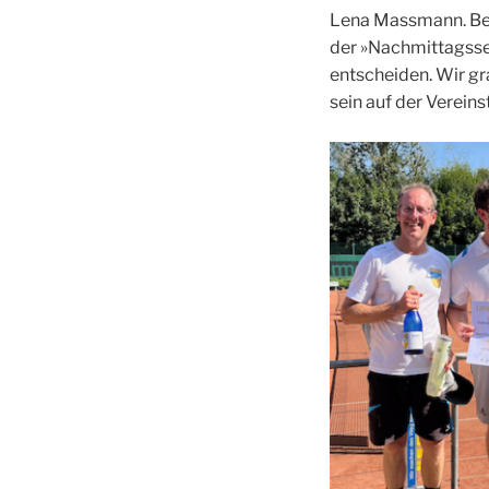
Lena Mass­mann. Bei 
der »Nach­mit­tags­se
ent­schei­den. Wir gr
sein auf der Ver­eins­