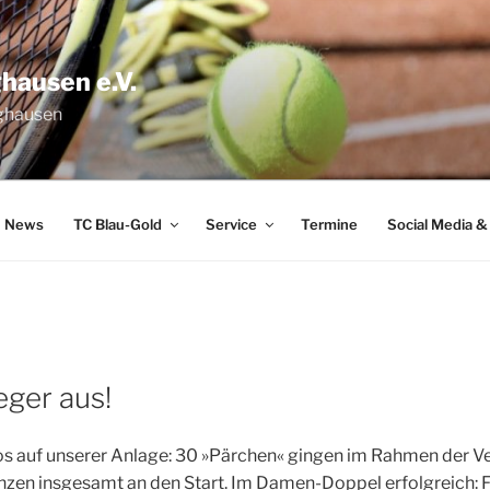
hausen e.V.
nghausen
News
TC Blau-Gold
Service
Termine
Social Media &
eger aus!
os auf unse­rer Anla­ge: 30 »Pär­chen« gin­gen im Rah­men der Ver
en­zen ins­ge­samt an den Start. Im Damen-Dop­pel erfolg­reich: 