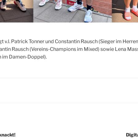
igt v.l. Patrick Ton­ner und Con­stan­tin Rausch (Sie­ger im Her­ren
tan­tin Rausch (Ver­eins-Cham­pi­ons im Mixed) sowie Lena Mas
­nen im Damen-Doppel).
igation
knackt!
Digit