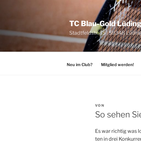
Zum
Inhalt
springen
TC Blau-Gold Lüding
Stadtfeldstr. 35 | 59348 Lüdi
Neu im Club?
Mitglied werden!
VERÖFFENTLICHT
VON
AM
So sehen Si
Es war rich­tig was l
ten in drei Kon­kur­r