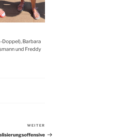
-Dop­pel), Bar­ba­ra
s­mann und Fred­dy
WEITER
Nächster
Beitrag
alisierungsoffensive