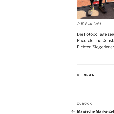
© TC Blau-Gold
Die Foto­col­la­ge ze
Raes­feld und Con­s
Rich­ter (Sie­ge­rin
KATEGORIEN
NEWS
Beitragsnav
Vorheriger
ZURÜCK
Beitrag
Magische Marke ge