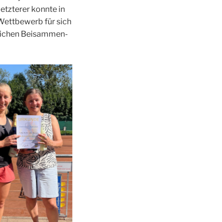
z­te­rer konn­te in
-Wett­be­werb für sich
­li­chen Bei­sam­men­