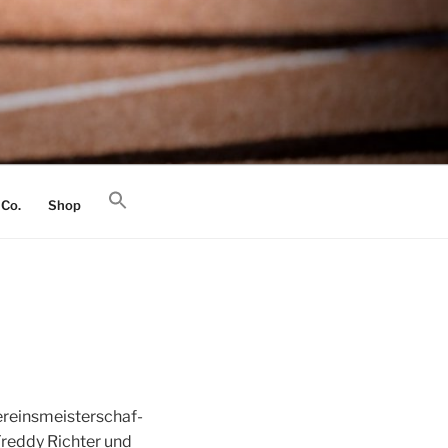
 Co.
Shop
­eins­meis­ter­schaf­
Fred­dy Rich­ter und