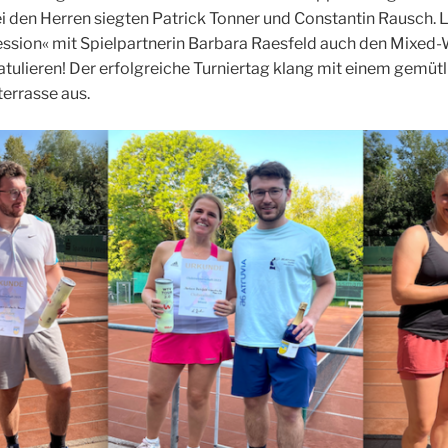
den Her­ren sieg­ten Patrick Ton­ner und Con­stan­tin Rausch. Let
s­si­on« mit Spiel­part­ne­rin Bar­ba­ra Raes­feld auch den Mixed
a­tu­lie­ren! Der erfolg­rei­che Tur­nier­tag klang mit einem gemüt
ter­ras­se aus.