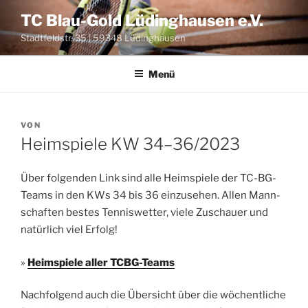
Zum
TC Blau-Gold Lüdinghausen e.V.
Inhalt
Stadtfeldstr. 35 | 59348 Lüdinghausen
springen
Menü
VERÖFFENTLICHT
VON
AM
Heimspiele KW 34–36/2023
Über fol­gen­den Link sind alle Heim­spie­le der TC-BG-
Teams in den KWs 34 bis 36 ein­zu­se­hen. Allen Mann­
schaf­ten bes­tes Ten­nis­wet­ter, vie­le Zuschau­er und
natür­lich viel Erfolg!
»
Heim­spie­le aller TCBG-Teams
Nach­fol­gend auch die Über­sicht über die wöchent­li­che