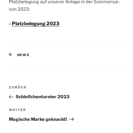
Platz­be­le­gung auf unse­rer Anla­ge in der Som­mer­sai­
son 2023:
Platz­be­le­gung 2023
»
KATEGORIEN
NEWS
Beitragsnavigation
Vorheriger
ZURÜCK
Beitrag
Schleifchenturnier 2023
Nächster
WEITER
Beitrag
Magische Marke geknackt!