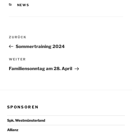
KATEGORIEN
NEWS
Beitragsnavigation
Vorheriger
ZURÜCK
Beitrag
Sommertraining 2024
Nächster
WEITER
Beitrag
Familiensonntag am 28. April
SPONSOREN
Spk. Westmünsterland
Allianz