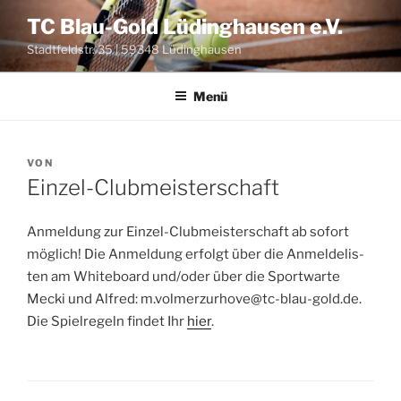
Zum
TC Blau-Gold Lüdinghausen e.V.
Inhalt
Stadtfeldstr. 35 | 59348 Lüdinghausen
springen
Menü
VERÖFFENTLICHT
VON
AM
Einzel-Clubmeisterschaft
Anmel­dung zur Ein­zel-Club­meis­ter­schaft ab sofort
mög­lich! Die Anmel­dung erfolgt über die Anmel­de­lis­
ten am White­board und/oder über die Sport­war­te
Mecki und Alfred: m.volmerzurhove@tc-blau-gold.de.
Die Spiel­re­geln fin­det Ihr
hier
.