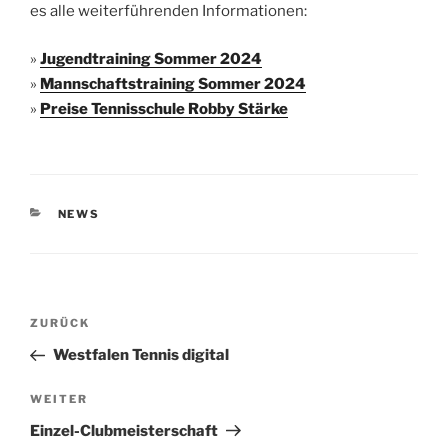
es alle wei­ter­füh­ren­den Informationen:
»
Jugend­trai­ning Som­mer 2024
»
Mann­schafts­trai­ning Som­mer 2024
»
Prei­se Ten­nis­schu­le Rob­by Stärke
KATEGORIEN
NEWS
Beitragsnavigation
Vorheriger
ZURÜCK
Beitrag
Westfalen Tennis digital
Nächster
WEITER
Beitrag
Einzel-Clubmeisterschaft