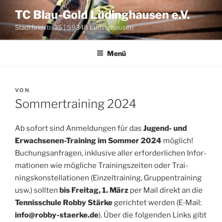
Zum
TC Blau-Gold Lüdinghausen e.V.
Inhalt
Stadtfeldstr. 35 | 59348 Lüdinghausen
springen
Menü
VERÖFFENTLICHT
VON
AM
Sommertraining 2024
Ab sofort sind Anmel­dun­gen für das
Jugend- und
Erwach­se­nen-Trai­ning im Som­mer 2024
mög­lich!
Buchungs­an­fra­gen, inklu­si­ve aller erfor­der­li­chen Infor­
ma­tio­nen wie mög­li­che Trai­nings­zei­ten oder Trai­
nings­kon­stel­la­tio­nen (Ein­zel­trai­ning, Grup­pen­trai­ning
usw.) soll­ten
bis Frei­tag, 1. März
per Mail direkt an die
Ten­nis­schu­le Rob­by Stär­ke
gerich­tet wer­den (E‑Mail:
info@robby-staerke.de
). Über die fol­gen­den Links gibt