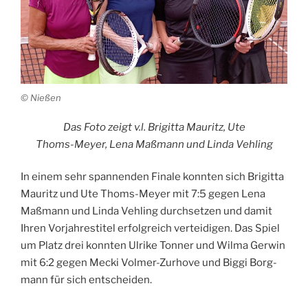
© Nie­ßen
Das Foto zeigt v.l. Bri­git­ta Mau­ritz, Ute
Thoms-Mey­er, Lena Maß­mann und Lin­da Vehling
In einem sehr span­nen­den Fina­le konn­ten sich Bri­git­ta
Mau­ritz und Ute Thoms-Mey­er mit 7:5 gegen Lena
Maß­mann und Lin­da Veh­ling durch­set­zen und damit
Ihren Vor­jah­res­ti­tel erfolg­reich ver­tei­di­gen. Das Spiel
um Platz drei konn­ten Ulri­ke Ton­ner und Wil­ma Ger­win
mit 6:2 gegen Mecki Vol­mer-Zur­ho­ve und Big­gi Borg­
mann für sich entscheiden.