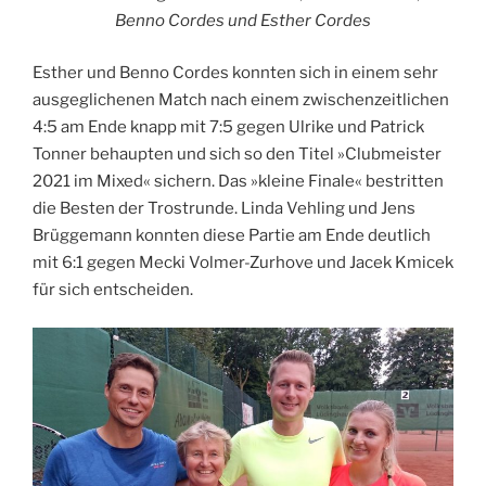
Ben­no Cor­des und Esther Cordes
Esther und Ben­no Cor­des konn­ten sich in einem sehr
aus­ge­gli­che­nen Match nach einem zwi­schen­zeit­li­chen
4:5 am Ende knapp mit 7:5 gegen Ulri­ke und Patrick
Ton­ner behaup­ten und sich so den Titel »Club­meis­ter
2021 im Mixed« sichern. Das »klei­ne Fina­le« bestrit­ten
die Bes­ten der Trost­run­de. Lin­da Veh­ling und Jens
Brüg­ge­mann konn­ten die­se Par­tie am Ende deut­lich
mit 6:1 gegen Mecki Vol­mer-Zur­ho­ve und Jacek Kmic­ek
für sich entscheiden.