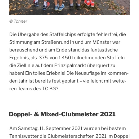
© Ton­ner
Die Über­ga­be des Staf­fel­chips erfolg­te feh­ler­frei, die
Stim­mung am Stra­ßen­rund in und um Müns­ter war
berau­schend und am Ende stand das fan­tas­ti­sche
Ergeb­nis, als 375. von 1.450 teil­neh­men­den Staf­feln
die Ziel­li­nie auf dem Prin­zi­pal­markt über­quert zu
haben! Ein tol­les Erleb­nis! Die Neu­auf­la­ge im kom­men­
den Jahr ist bereits fest geplant – viel­leicht mit wei­te­
ren Teams des TC BG?
VERÖFFENTLICHT
Doppel- & Mixed-Clubmeister 2021
AM
Am Sams­tag, 11. Sep­tem­ber 2021 wur­den bei bes­tem
Ten­nis­wet­ter die Club­meis­ter­schaf­ten 2021 im Dop­pel