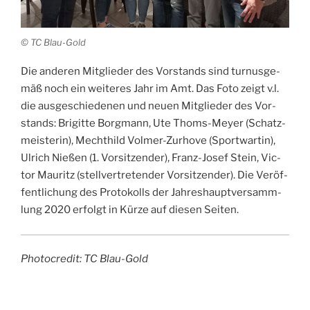
© TC Blau-Gold
Die ande­ren Mit­glie­der des Vor­stands sind tur­nus­ge­
mäß noch ein wei­te­res Jahr im Amt. Das Foto zeigt v.l.
die aus­ge­schie­de­nen und neu­en Mit­glie­der des Vor­
stands: Bri­git­te Borg­mann, Ute Thoms-Mey­er (Schatz­
meis­te­rin), Mecht­hild Vol­mer-Zur­ho­ve (Sport­war­tin),
Ulrich Nie­ßen (1. Vor­sit­zen­der), Franz-Josef Stein, Vic­
tor Mau­ritz (stell­ver­tre­ten­der Vor­sit­zen­der). Die Ver­öf­
fent­li­chung des Pro­to­kolls der Jah­res­haupt­ver­samm­
lung 2020 erfolgt in Kür­ze auf die­sen Seiten.
Pho­to­credit: TC Blau-Gold
VERÖFFENTLICHT