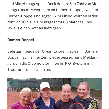
und Mixed aus­ge­spielt. Dank der gro­ßen Zahl von Mel­
dun­gen (acht Mel­dun­gen im Damen-Dop­pel, zwölf im
Her­ren-Dop­pel und sogar 16 im Mixed) wur­den in der
zeit von 10 bis 18 Uhr ins­ge­samt 63 Matches über
jeweils einen Satz ausgetragen.
Damen-Dop­pel
Sehr zur Freu­de der Orga­ni­sa­to­ren gab es im Damen-
Dop­pel nach lan­ger Zeit wie­der aus­rei­chend Mel­dun­
gen, um die Club­meis­te­rin­nen im K.O.-System mit
Trost­run­de auszuspielen.