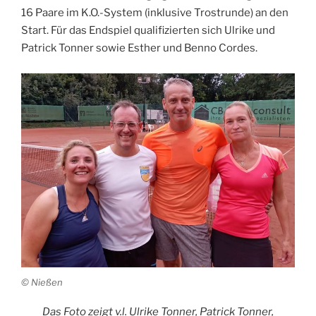
16 Paa­re im K.O.-System (inklu­si­ve Trost­run­de) an den
Start. Für das End­spiel qua­li­fi­zier­ten sich Ulri­ke und
Patrick Ton­ner sowie Esther und Ben­no Cordes.
© Nie­ßen
Das Foto zeigt v.l. Ulri­ke Ton­ner, Patrick Tonner,