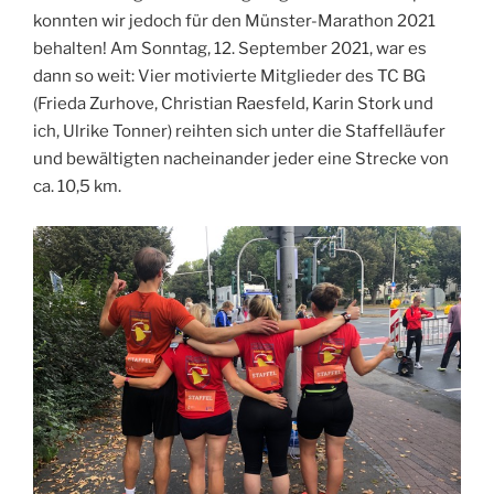
konn­ten wir jedoch für den Müns­ter-Mara­thon 2021
behal­ten! Am Sonn­tag, 12. Sep­tem­ber 2021, war es
dann so weit: Vier moti­vier­te Mit­glie­der des TC BG
(Frie­da Zur­ho­ve, Chris­ti­an Raes­feld, Karin Stork und
ich, Ulri­ke Ton­ner) reih­ten sich unter die Staf­fel­läu­fer
und bewäl­tig­ten nach­ein­an­der jeder eine Stre­cke von
ca. 10,5 km.