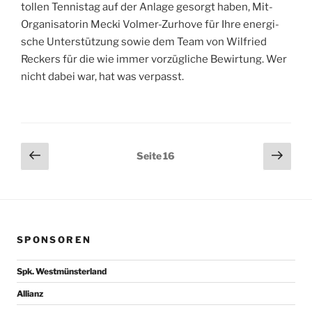
tol­len Ten­nis­tag auf der Anla­ge gesorgt haben, Mit-
Orga­ni­sa­to­rin Mecki Vol­mer-Zur­ho­ve für Ihre ener­gi­
sche Unter­stüt­zung sowie dem Team von Wil­fried
Reckers für die wie immer vor­züg­li­che Bewir­tung. Wer
nicht dabei war, hat was verpasst.
Seitennummerierung
Vorherige
Näch
Seite
16
Seite
Seit
der
Beiträge
SPONSOREN
Spk. Westmünsterland
Allianz