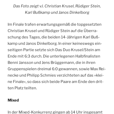
Das Foto zeigt v.l. Chris­ti­an Kru­sel, Rüdi­ger Stein,
Karl Buß­kamp und Janos Dinkelborg
Im Fina­le tra­fen erwar­tungs­ge­mäß die top­ge­setz­ten
Chris­ti­an Kru­sel und Rüdi­ger Stein auf die Über­ra­
schung des Tages, die bei­den 14-Jäh­ri­gen Karl Buß­
kamp und Janos Din­kel­borg. In einer kei­nes­wegs ein­
sei­ti­gen Par­tie setz­te sich Das Duo Krusel/Stein am
Ende mit 6:3 durch. Die unter­le­ge­nen Halb­fi­na­lis­ten
Ben­ni Jans­son und Jens Brüg­ge­mann, die in ihren
Grup­pen­spie­len drei­mal 6:0 gewan­nen, sowie Max Rei­
ne­cke und Phil­ipp Schmies ver­zich­te­ten auf das »klei­
ne Fina­le«, so dass sich bei­de Paa­re am Ende den drit­
ten Platz teilten.
Mixed
In der Mixed-Kon­kur­renz gin­gen ab 14 Uhr ins­ge­samt