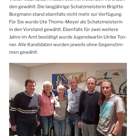
den gewählt. Die lang­jäh­ri­ge Schatz­meis­te­rin Bri­git­te
Borg­mann stand eben­falls nicht mehr zur Ver­fü­gung.
Für Sie wur­de Ute Thoms-Mey­er als Schatz­meis­te­rin
in den Vor­stand gewählt. Eben­falls für zwei wei­te­re
Jah­re im Amt bestä­tigt wur­de Jugend­war­tin Ulri­ke Ton­
ner. Alle Kan­di­da­ten wur­den jeweils ohne Gegen­stim­
men gewählt.