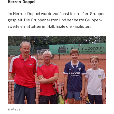
Her­ren-Dop­pel
Im Her­ren-Dop­pel wur­de zunächst in drei 4er-Grup­pen
gespielt. Die Grup­pen­ers­ten und der bes­te Grup­pen­
zwei­te ermit­tel­ten im Halb­fi­na­le die Finalisten.
© Nie­ßen