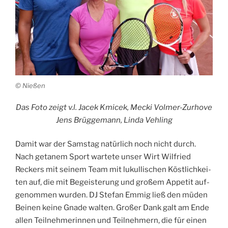
© Nie­ßen
Das Foto zeigt v.l. Jacek Kmic­ek, Mecki Volmer-Zurhove
Jens Brüg­ge­mann, Lin­da Vehling
Damit war der Sams­tag natür­lich noch nicht durch.
Nach geta­nem Sport war­te­te unser Wirt Wil­fried
Reckers mit sei­nem Team mit lukul­li­schen Köst­lich­kei­
ten auf, die mit Begeis­te­rung und gro­ßem Appe­tit auf­
ge­nom­men wur­den. DJ Ste­fan Emmig ließ den müden
Bei­nen kei­ne Gna­de wal­ten. Gro­ßer Dank galt am Ende
allen Teil­neh­me­rin­nen und Teil­neh­mern, die für einen