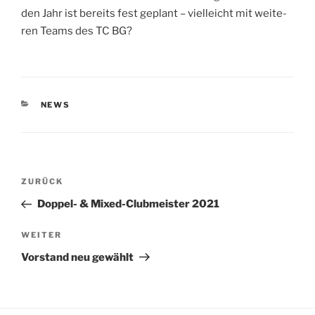
den Jahr ist bereits fest geplant – viel­leicht mit wei­te­
ren Teams des TC BG?
KATEGORIEN
NEWS
Beitragsnavigation
Vorheriger
ZURÜCK
Beitrag
Doppel- & Mixed-Clubmeister 2021
Nächster
WEITER
Beitrag
Vorstand neu gewählt