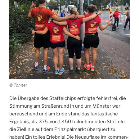
© Ton­ner
Die Über­ga­be des Staf­fel­chips erfolg­te feh­ler­frei, die
Stim­mung am Stra­ßen­rund in und um Müns­ter war
berau­schend und am Ende stand das fan­tas­ti­sche
Ergeb­nis, als 375. von 1.450 teil­neh­men­den Staf­feln
die Ziel­li­nie auf dem Prin­zi­pal­markt über­quert zu
haben! Ein tol­les Erleb­nis! Die Neu­auf­la­ge im kom­men­