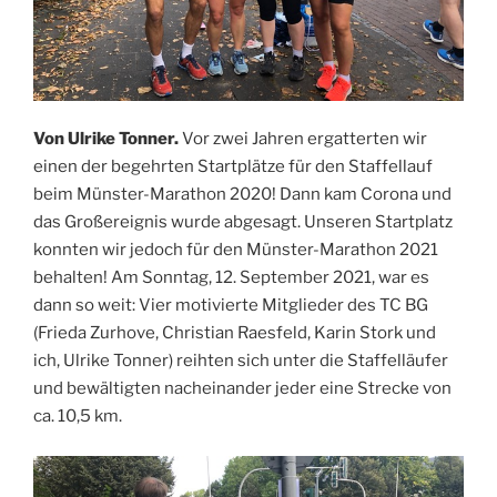
Von Ulri­ke Ton­ner.
Vor zwei Jah­ren ergat­ter­ten wir
einen der begehr­ten Start­plät­ze für den Staf­fel­lauf
beim Müns­ter-Mara­thon 2020! Dann kam Coro­na und
das Groß­ereig­nis wur­de abge­sagt. Unse­ren Start­platz
konn­ten wir jedoch für den Müns­ter-Mara­thon 2021
behal­ten! Am Sonn­tag, 12. Sep­tem­ber 2021, war es
dann so weit: Vier moti­vier­te Mit­glie­der des TC BG
(Frie­da Zur­ho­ve, Chris­ti­an Raes­feld, Karin Stork und
ich, Ulri­ke Ton­ner) reih­ten sich unter die Staf­fel­läu­fer
und bewäl­tig­ten nach­ein­an­der jeder eine Stre­cke von
ca. 10,5 km.