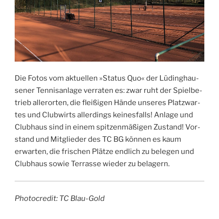
Die Fotos vom aktu­el­len »Sta­tus Quo« der Lüding­hau­
se­ner Ten­nis­an­la­ge ver­ra­ten es: zwar ruht der Spiel­be­
trieb aller­or­ten, die flei­ßi­gen Hän­de unse­res Platz­war­
tes und Club­wirts aller­dings kei­nes­falls! Anla­ge und
Club­haus sind in einem spit­zen­mä­ßi­gen Zustand! Vor­
stand und Mit­glie­der des TC BG kön­nen es kaum
erwar­ten, die fri­schen Plät­ze end­lich zu bele­gen und
Club­haus sowie Ter­ras­se wie­der zu belagern.
Pho­to­credit: TC Blau-Gold