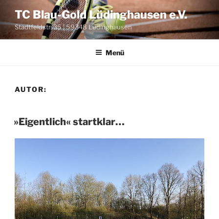
Zum
TC Blau-Gold Lüdinghausen e.V.
Inhalt
Stadtfeldstr. 35 | 59348 Lüdinghausen
springen
Menü
AUTOR:
VERÖFFENTLICHT
»Eigentlich« startklar…
AM