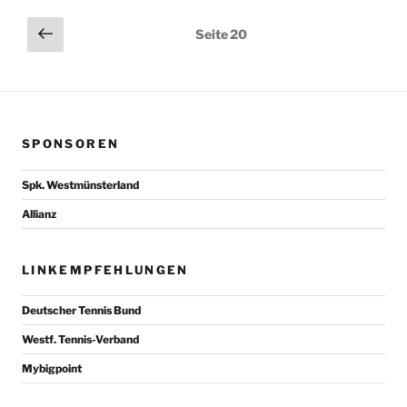
Seitennummerierung
Vorherige
Seite
20
Seite
der
Beiträge
SPONSOREN
Spk. Westmünsterland
Allianz
LINKEMPFEHLUNGEN
Deutscher Tennis Bund
Westf. Tennis-Verband
Mybigpoint