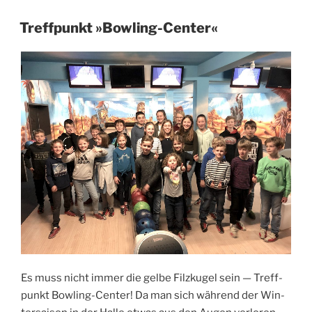
VERÖFFENTLICHT
Treffpunkt »Bowling-Center«
AM
Es muss nicht immer die gel­be Filz­ku­gel sein — Treff­
punkt Bow­ling-Cen­ter! Da man sich wäh­rend der Win­