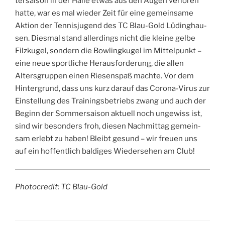
ter­sai­son in der Hal­le etwas aus den Augen ver­lo­ren
hat­te, war es mal wie­der Zeit für eine gemein­sa­me
Akti­on der Ten­nis­ju­gend des TC Blau-Gold Lüding­hau­
sen. Dies­mal stand aller­dings nicht die klei­ne gel­be
Filz­ku­gel, son­dern die Bow­ling­ku­gel im Mit­tel­punkt –
eine neue sport­li­che Her­aus­for­de­rung, die allen
Alters­grup­pen einen Rie­sen­spaß mach­te. Vor dem
Hin­ter­grund, dass uns kurz dar­auf das Coro­na-Virus zur
Ein­stel­lung des Trai­nings­be­triebs zwang und auch der
Beginn der Som­mer­sai­son aktu­ell noch unge­wiss ist,
sind wir beson­ders froh, die­sen Nach­mit­tag gemein­
sam erlebt zu haben! Bleibt gesund – wir freu­en uns
auf ein hof­fent­lich bal­di­ges Wie­der­se­hen am Club!
Pho­to­credit: TC Blau-Gold