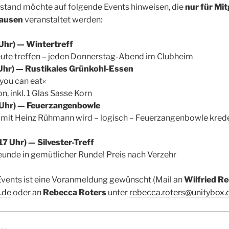
­stand möch­te auf fol­gen­de Events hin­wei­sen, die
nur für Mit­
au­sen
ver­an­stal­tet werden:
Uhr) — Wintertreff
eu­te tref­fen – jeden Don­ners­tag-Abend im Clubheim
hr) — Rus­ti­ka­les Grünkohl-Essen
 you can eat«
n, inkl. 1 Glas Sas­se Korn
 Uhr) — Feuerzangenbowle
 mit Heinz Rüh­mann wird – logisch – Feu­er­zan­gen­bow­le kre­d
17 Uhr) — Silvester-Treff
reun­de in gemüt­li­cher Run­de! Preis nach Verzehr
i Events ist eine Vor­anmel­dung gewünscht (Mail an
Wil­fried R
.de
oder an
Rebec­ca Rot­ers
unter
rebecca.roters@unitybox.