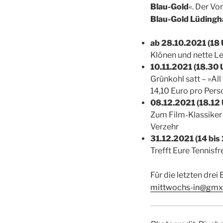
Blau-Gold
«. Der Vor
Blau-Gold Lüding­h
ab 28.10.2021 (18 
Klö­nen und net­te L
10.11.2021 (18.30 U
Grün­kohl satt – »All
14,10 Euro pro Per­so
08.12.2021 (18.12
Zum Film-Klas­si­ker
Verzehr
31.12.2021 (14 bis 
Trefft Eure Ten­nis­f
Für die letz­ten dre
mittwochs-in@gmx