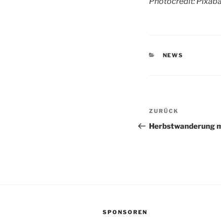
Pho­to­credit: Pixab
KATEGORIEN
NEWS
Beitragsnav
Vorheriger
ZURÜCK
Beitrag
Herbstwanderung m
SPONSOREN