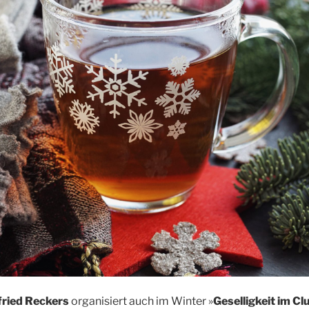
­fried Reckers
orga­ni­siert auch im Win­ter »
Gesel­lig­keit im C