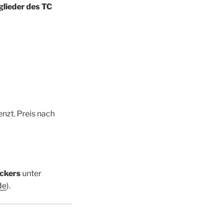
glie­der des TC
enzt. Preis nach
eckers
unter
de
).