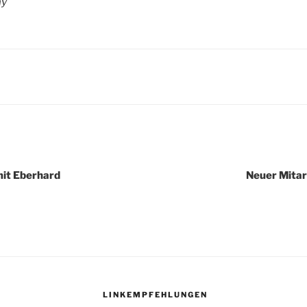
ay
igation
it Eberhard
Neuer Mitar
LINKEMPFEHLUNGEN