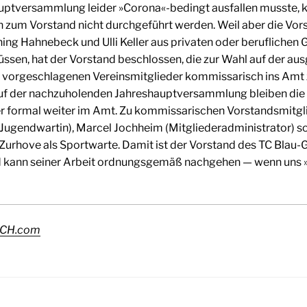
aupt­ver­samm­lung lei­der »Corona«-bedingt aus­fal­len muss­te, 
 zum Vor­stand nicht durch­ge­führt wer­den. Weil aber die Vor­s
ing Hah­ne­beck und Ulli Kel­ler aus pri­va­ten oder beruf­li­che
sen, hat der Vor­stand beschlos­sen, die zur Wahl auf der aus­ge
or­ge­schla­ge­nen Ver­eins­mit­glie­der kom­mis­sa­risch ins Amt 
uf der nach­zu­ho­len­den Jah­res­haupt­ver­samm­lung blei­ben die
er for­mal wei­ter im Amt. Zu kom­mis­sa­ri­schen Vor­stands­mit­g
ugend­war­tin), Mar­cel Joch­heim (Mit­glie­der­ad­mi­nis­tra­tor) 
ur­ho­ve als Sport­war­te. Damit ist der Vor­stand des TC Blau-G
d kann sei­ner Arbeit ord­nungs­ge­mäß nach­ge­hen — wenn uns
CH.com