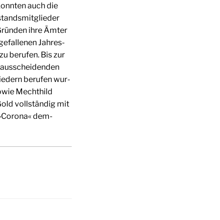
konn­ten auch die
tands­mit­glie­der
n Grün­den ihre Ämter
­fal­le­nen Jah­res­
zu beru­fen. Bis zur
 aus­schei­den­den
lie­dern beru­fen wur­
sowie Mecht­hild
old voll­stän­dig mit
 »Coro­na« dem­