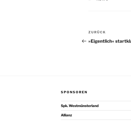
Beitragsnav
Vorheriger
ZURÜCK
Beitrag
»Eigentlich« startk
SPONSOREN
Spk. Westmünsterland
Allianz