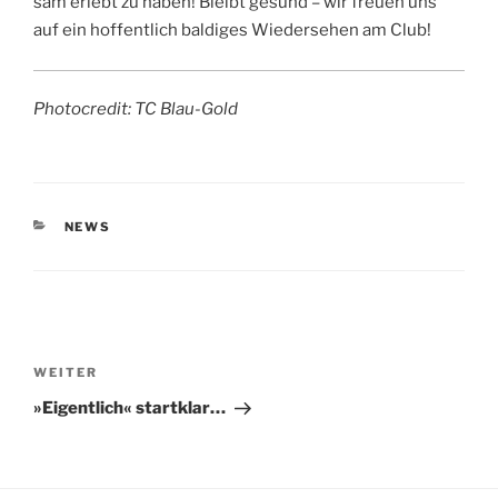
sam erlebt zu haben! Bleibt gesund – wir freu­en uns
auf ein hof­fent­lich bal­di­ges Wie­der­se­hen am Club!
Pho­to­credit: TC Blau-Gold
KATEGORIEN
NEWS
Beitragsnavigation
Nächster
WEITER
Beitrag
»Eigentlich« startklar…