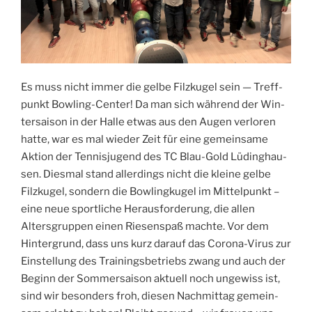
Es muss nicht immer die gel­be Filz­ku­gel sein — Treff­
punkt Bow­ling-Cen­ter! Da man sich wäh­rend der Win­
ter­sai­son in der Hal­le etwas aus den Augen ver­lo­ren
hat­te, war es mal wie­der Zeit für eine gemein­sa­me
Akti­on der Ten­nis­ju­gend des TC Blau-Gold Lüding­hau­
sen. Dies­mal stand aller­dings nicht die klei­ne gel­be
Filz­ku­gel, son­dern die Bow­ling­ku­gel im Mit­tel­punkt –
eine neue sport­li­che Her­aus­for­de­rung, die allen
Alters­grup­pen einen Rie­sen­spaß mach­te. Vor dem
Hin­ter­grund, dass uns kurz dar­auf das Coro­na-Virus zur
Ein­stel­lung des Trai­nings­be­triebs zwang und auch der
Beginn der Som­mer­sai­son aktu­ell noch unge­wiss ist,
sind wir beson­ders froh, die­sen Nach­mit­tag gemein­