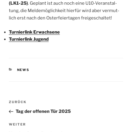
(LK1-25)
. Geplant ist auch noch eine U10-Ver­an­stal­
tung, die Mel­de­mög­lich­keit hier­für wird aber ver­mut­
lich erst nach den Oster­fei­er­ta­gen freigeschaltet!
Tur­nier­link Erwachsene
Tur­nier­link Jugend
KATEGORIEN
NEWS
Beitragsnavigation
Vorheriger
ZURÜCK
Beitrag
Tag der offenen Tür 2025
Nächster
WEITER
Beitrag