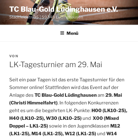
Zum
TC Blau-Gold Lüdinghausen e.V.
Inhalt
Stadtfeldstr. 35 | 59348 Lüdinghausen
springen
Menü
VERÖFFENTLICHT
VON
AM
LK-Tagesturnier am 29. Mai
Seit ein paar Tagen ist das ers­te Tages­tur­nier für den
Som­mer online! Statt­fin­den wird das Event auf der
Anla­ge des
TC Blau-Gold Lüding­hau­sen
am
29. Mai
(Chris­ti Him­mel­fahrt)
. In fol­gen­den Kon­kur­ren­zen
geht es um die begehr­ten LK-Punk­te:
H00 (LK10-25),
H40 (LK10-25), W30 (LK10-25)
und
X00 (Mixed
Dop­pel – LK1-25)
sowie in den Jugend­klas­sen
M12
(LK1-25), M14 (LK1-25), W12 (LK1-25)
und
W14