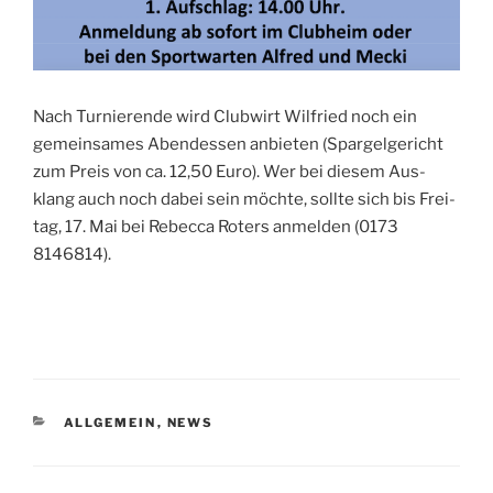
Nach Tur­nie­ren­de wird Club­wirt Wil­fried noch ein
gemein­sa­mes Abend­essen anbie­ten (Spar­gel­ge­richt
zum Preis von ca. 12,50 Euro). Wer bei die­sem Aus­
klang auch noch dabei sein möch­te, soll­te sich bis Frei­
tag, 17. Mai bei Rebec­ca Rot­ers anmel­den (0173
8146814).
KATEGORIEN
ALLGEMEIN
,
NEWS