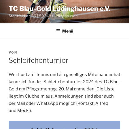
Zum
TC Blau-Gold Lüdinghausen e.V.
Inhalt
Stadtfeldstr. 35 | 59348 Lüdinghausen
springen
Menü
VERÖFFENTLICHT
VON
AM
Schleifchenturnier
Wer Lust auf Ten­nis und ein gesel­li­ges Mit­ein­an­der hat
kann sich für das Schleif­chen­tur­nier 2024 des TC Blau-
Gold am Pfingst­mon­tag, 20. Mai anmel­den! Die Lis­te
liegt im Club­heim aus, Anmel­dun­gen sind aber auch
per Mail oder Whats­App mög­lich (Kon­takt: Alfred
und Mecki).