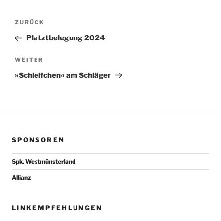
Beitragsnavigation
Vorheriger
ZURÜCK
Beitrag
Platztbelegung 2024
Nächster
WEITER
Beitrag
»Schleifchen« am Schläger
SPONSOREN
Spk. Westmünsterland
Allianz
LINKEMPFEHLUNGEN