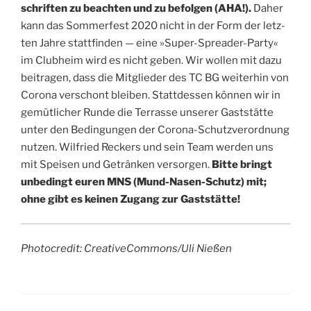
schrif­ten zu beach­ten und zu befol­gen (AHA!).
Daher
kann das Som­mer­fest 2020 nicht in der Form der letz­
ten Jah­re statt­fin­den — eine »Super-Sprea­der-Par­ty«
im Club­heim wird es nicht geben. Wir wol­len mit dazu
bei­tra­gen, dass die Mit­glie­der des TC BG wei­ter­hin von
Coro­na ver­schont blei­ben. Statt­des­sen kön­nen wir in
gemüt­li­cher Run­de die Ter­ras­se unse­rer Gast­stät­te
unter den Bedin­gun­gen der Coro­na-Schutz­ver­ord­nung
nut­zen. Wil­fried Reckers und sein Team wer­den uns
mit Spei­sen und Geträn­ken ver­sor­gen.
Bit­te bringt
unbe­dingt euren MNS (Mund-Nasen-Schutz) mit;
ohne gibt es kei­nen Zugang zur Gaststätte!
Pho­to­credit: CreativeCommons/Uli Nießen