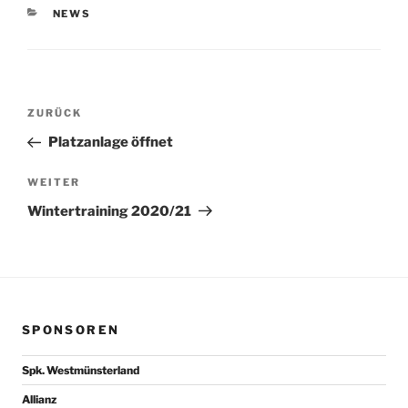
KATEGORIEN
NEWS
Beitragsnavigation
Vorheriger
ZURÜCK
Beitrag
Platzanlage öffnet
Nächster
WEITER
Beitrag
Wintertraining 2020/21
SPONSOREN
Spk. Westmünsterland
Allianz