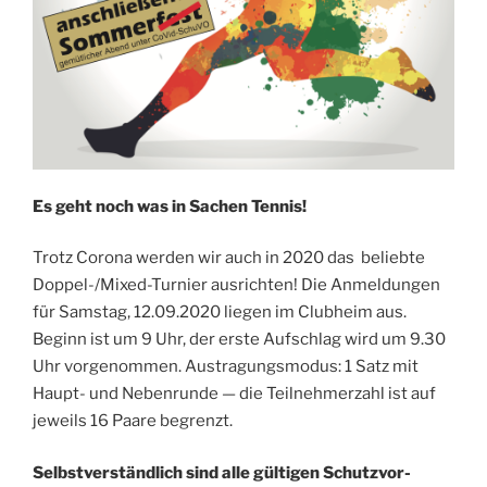
Es geht noch was in Sachen Tennis!
Trotz Coro­na wer­den wir auch in 2020 das belieb­te
Dop­pel-/Mi­xed-Tur­nier aus­rich­ten! Die Anmel­dun­gen
für Sams­tag, 12.09.2020 lie­gen im Club­heim aus.
Beginn ist um 9 Uhr, der ers­te Auf­schlag wird um 9.30
Uhr vor­ge­nom­men. Aus­tra­gungs­mo­dus: 1 Satz mit
Haupt- und Neben­run­de — die Teil­neh­mer­zahl ist auf
jeweils 16 Paa­re begrenzt.
Selbst­ver­ständ­lich sind alle gül­ti­gen Schutz­vor­