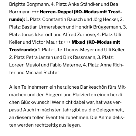
Bri­git­te Borg­mann, 4. Platz: Anke Ständ­ker und Bea
Borr­mann +++
Her­ren-Dop­pel (KO-Modus mit Trost­
run­de):
1. Platz: Con­stan­tin Rausch und Jörg Hecker, 2.
Platz: Bas­ti­an Urmers­bach und Hen­drik Brüg­ge­mann, 3.
Platz: Jonas Ick­erodt und Alfred Zur­ho­ve, 4. Platz: Ulli
Kel­ler und Vic­tor Mau­ritz +++
Mixed (KO-Modus mit
Trost­run­de):
1. Platz: Ute Thoms-Mey­er und Ulli Kel­ler,
2. Platz: Petra Jan­zen und Dirk Ress­mann, 3. Platz:
Loreen Musi­ol und Fabio Mate­r­ne, 4. Platz: Anne Rich­
ter und Micha­el Richter
Allen Teil­neh­mern ein herz­li­ches Dan­ke­schön fürs Mit­
ma­chen und den Sie­gern und Plat­zier­ten einen herz­li­
chen Glück­wunsch! Wer nicht dabei war, hat was ver­
passt! Auch im nächs­ten Jahr gibt es die Gele­gen­heit,
an die­sem tol­len Event teil­zu­neh­men. Die Anmel­de­lis­
ten wer­den recht­zei­tig ausliegen.