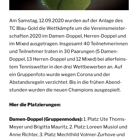
Am Sams­tag, 12.09.2020 wur­den auf der Anla­ge des
TC Blau-Gold die Wett­kämp­fe um die Ver­eins­meis­ter­
schaf­ten 2020 im Damen-Dop­pel, Her­ren-Dop­pel und
im Mixed aus­ge­tra­gen. Ins­ge­samt 40 Teil­neh­me­rin­nen
und Teil­neh­mer tra­ten in 30 Paa­run­gen (5 Damen-
Dop­pel, 13 Her­ren-Dop­pel und 12 Mixed) bei aller­feins­
tem Ten­nis­wet­ter in den drei Wett­be­wer­ben an. Auf
ein Grup­pen­fo­to wur­de wegen Coro­na und der
Abstands­re­geln ver­zich­tet. Bis in die frü­hen Abend­
stun­den wur­den die neu­en Cham­pi­ons ausgespielt.
Hier die Platzierungen:
Damen-Dop­pel (Grup­pen­mo­dus):
1. Platz: Ute Thoms-
Mey­er und Bri­git­ta Mau­ritz, 2. Platz: Loreen Musi­ol und
Anne Rich­ter, 3. Platz: Mecht­hild Vol­mer-Zur­ho­ve und