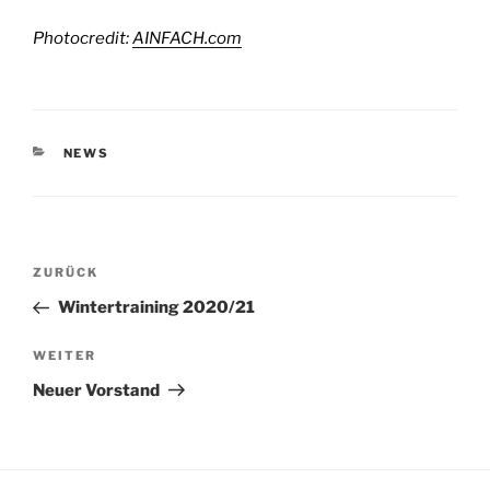
Pho­to­credit:
AINFACH.com
KATEGORIEN
NEWS
Beitragsnavigation
Vorheriger
ZURÜCK
Beitrag
Wintertraining 2020/21
Nächster
WEITER
Beitrag
Neuer Vorstand